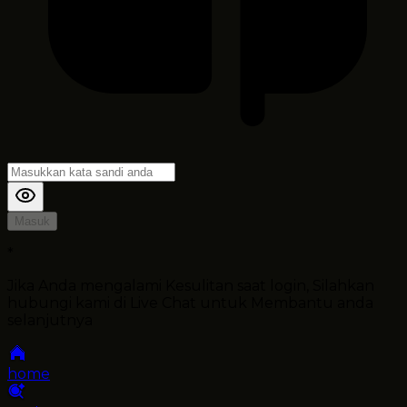
Masuk
*
Jika Anda mengalami Kesulitan saat login, Silahkan
hubungi kami di Live Chat untuk Membantu anda
selanjutnya
home