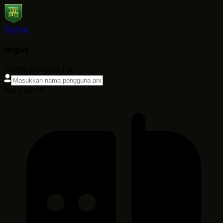
Daftar
login
Nama pengguna
Kata sandi