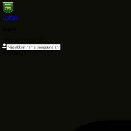
Daftar
login
Nama pengguna
Kata sandi