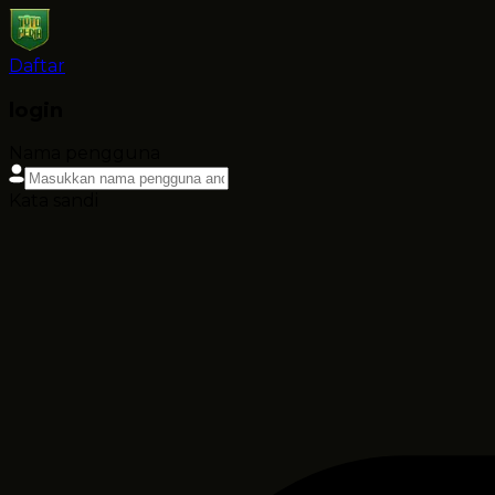
Daftar
login
Nama pengguna
Kata sandi