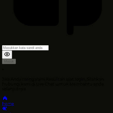
Masuk
*
Jika Anda mengalami Kesulitan saat login, Silahkan
hubungi kami di Live Chat untuk Membantu anda
selanjutnya
home