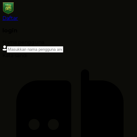
Daftar
login
Nama pengguna
Kata sandi