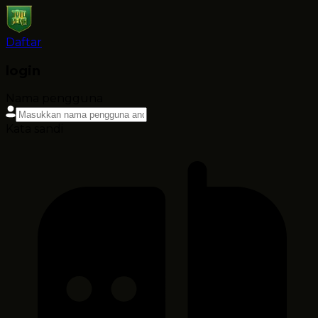
Daftar
login
Nama pengguna
Kata sandi