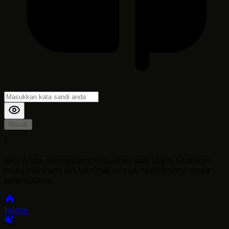
Masuk
*
Jika Anda mengalami Kesulitan saat login, Silahkan
hubungi kami di Live Chat untuk Membantu anda
selanjutnya
home