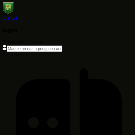
Daftar
login
Nama pengguna
Kata sandi