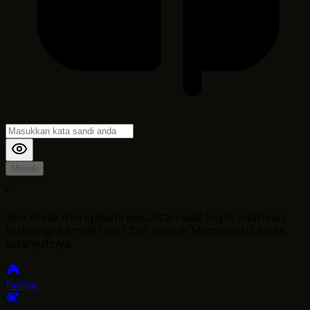
Masuk
*
Jika Anda mengalami Kesulitan saat login, Silahkan
hubungi kami di Live Chat untuk Membantu anda
selanjutnya
home