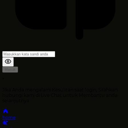
Masuk
*
Jika Anda mengalami Kesulitan saat login, Silahkan
hubungi kami di Live Chat untuk Membantu anda
selanjutnya
home