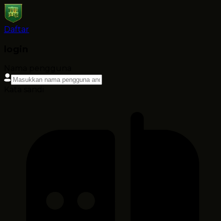
Daftar
login
Nama pengguna
Kata sandi