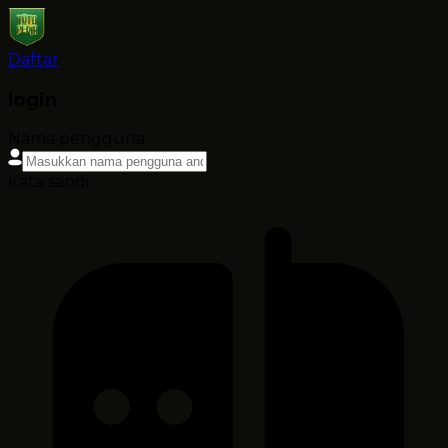
Daftar
login
Nama pengguna
Kata sandi