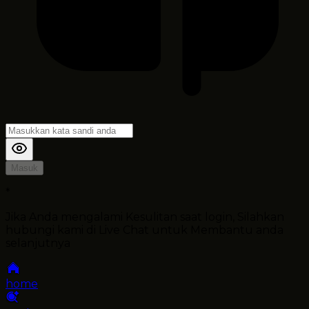
Masuk
*
Jika Anda mengalami Kesulitan saat login, Silahkan
hubungi kami di Live Chat untuk Membantu anda
selanjutnya
home