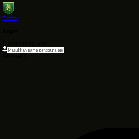
Daftar
login
Nama pengguna
Kata sandi