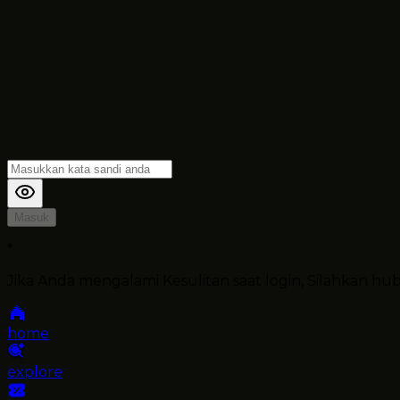
Masuk
*
Jika Anda mengalami Kesulitan saat login, Silahkan h
home
explore