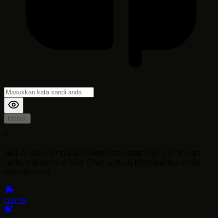
Masuk
*
Jika Anda mengalami Kesulitan saat login, Silahkan
hubungi kami di Live Chat untuk Membantu anda
selanjutnya
home