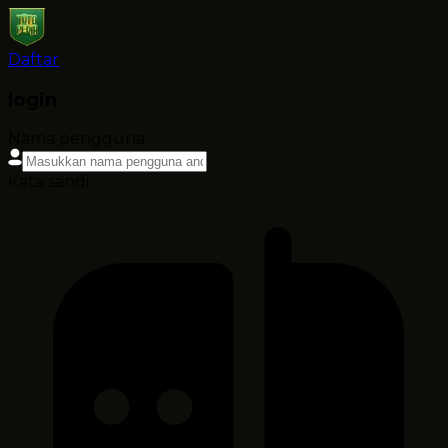
Daftar
login
Nama pengguna
Kata sandi