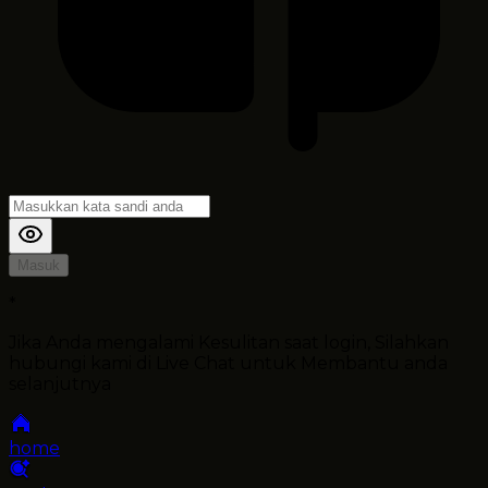
Masuk
*
Jika Anda mengalami Kesulitan saat login, Silahkan
hubungi kami di Live Chat untuk Membantu anda
selanjutnya
home