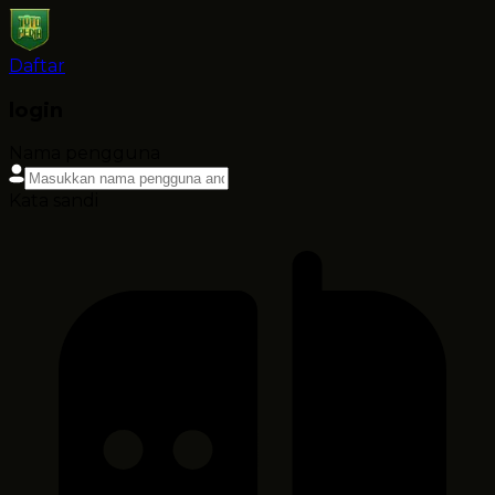
Daftar
login
Nama pengguna
Kata sandi