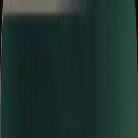
Daftar
Masuk
kembali
Info
HADIAH KHUSUS PASARAN SYDNEYPOOLS DAN HONGKONGPOOLS
HADIAH KHUSUS PASARAN SYDNEYPOOLS DAN
HONGKONGPOOLS
metode pembayaran
online