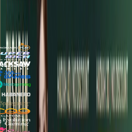
online
online