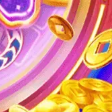
 Mulai dari kendala login, informasi pasaran,
han utama bagi pemain yang mengutamakan kenyamanan
emakin dikenal sebagai bandar
togel online terpercaya
ain aman, nyaman, dan menguntungkan setiap hari.