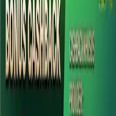
Harian 3D' ...'
Rincian
FREE SPIN 17✘ SPESIAL
PRAGMATIC
🎰✨ FREE SPIN 17✘ SPESIAL PRAGMATIC! ✨🎰 Khusus
untuk semua member baru & lama! Nikmati 17x
Putaran' ...'
Rincian
CASHBACK SPESIAL - SUPER RICH
Cashback Spesial – Super Rich Promosi Cashback ini
hanya untuk: • PERMAINAN: Semua Game Provider
Sup' ...'
Rincian
LUCKYSPIN!! RODA BONUS
MINGGUAN