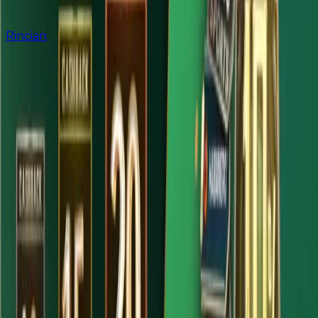
Cashback Pragmatic Play Kekalahan Rp200.000 –
Rp999.999 →' ...'
Rincian
TOTOPEDIA | Login
Bandar Togel Online &
Situs Toto Togel Online
4D Terbaru
TOTOPEDIA, Situs Togel 4D
Terbaru yang Terpercaya