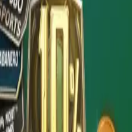
 Togel Online 4D Terbaru
an nyaman. Dengan reputasi terpercaya, pemain dapat
g menikmati berbagai pasaran togel populer setiap