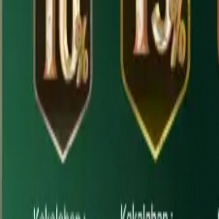
Login Mudah & Akses Aman
Keunggulan TOTOPEDIA terletak pada akses login ya
maupun smartphone. Sistem keamanan modern memastik
tanpa khawatir.
Pasaran Togel Lengkap & Prediksi
TOTOPEDIA menyediakan berbagai
pasaran togel
4D r
panduan pemain dalam memilih angka. Dengan informasi
Layanan Premium 24 Jam untuk 