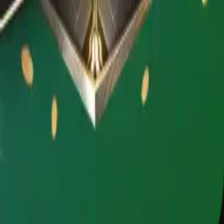
 Mulai dari kendala login, informasi pasaran,
han utama bagi pemain yang mengutamakan kenyamanan
emakin dikenal sebagai bandar
togel online terpercaya
ain aman, nyaman, dan menguntungkan setiap hari.