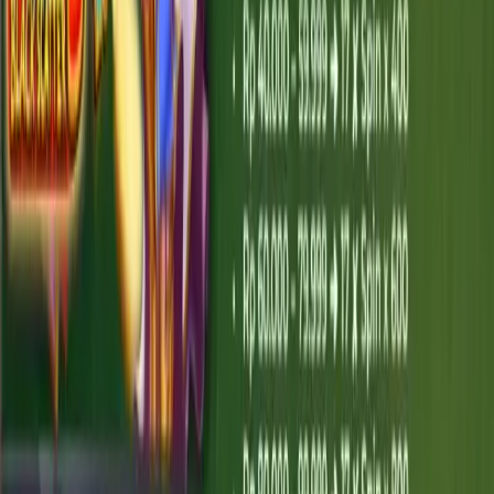
modern memastikan setiap transaksi deposit dan
penarikan berlangsung lancar, sehingga pemain
dapat fokus bermain tanpa khawatir.
Pasaran Togel Lengkap &
Prediksi Harian
TOTOPEDIA menyediakan berbagai
pasaran togel
4D
resmi, dari lokal hingga internasional. Selain itu, situs
ini menghadirkan prediksi harian akurat yang menjadi
panduan pemain dalam memilih angka. Dengan
informasi ini, peluang menang semakin tinggi dan
strategi bermain bisa lebih maksimal.
Layanan Premium 24 Jam untuk
Setiap Member