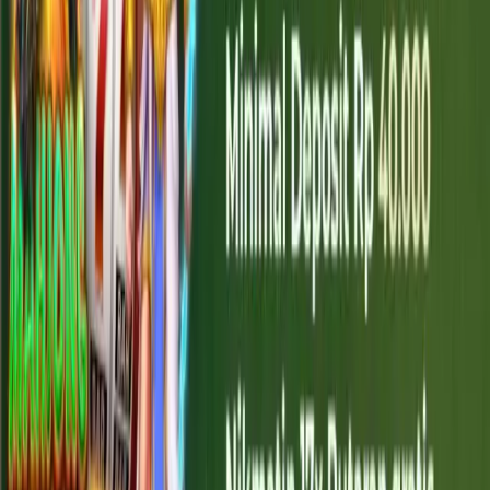
➡️ Dilarang melakukan kecurangan dalam bentuk
apa pun
⚠️ Syarat & ketentuan dapat berubah sewaktu-
waktu tanpa pemberitahuan.
TOTOPEDIA | Login
Bandar Togel Online &
Situs Toto Togel Online
4D Terbaru
TOTOPEDIA, Situs Togel 4D