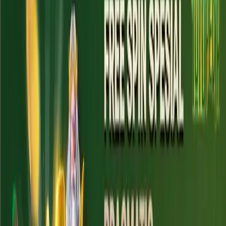
Nominal Deposit & Nilai Putaran:
💰 Rp 40.000 – 59.999 ➜ 17✘ Spin x 400
💰 Rp 60.000 – 79.999 ➜ 17✘ Spin x 600
💰 Rp 80.000 – 99.999 ➜ 17✘ Spin x 800
💰 Rp 100.000 – 199.999 ➜ 17✘ Spin x 1.000
💰 Rp 200.000 ke atas ➜ 17✘ Spin x 2.000