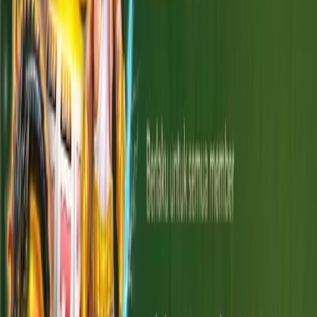
➡️ Spin Gratis: 17x Putaran per deposit
➡️ Syarat Withdraw: TURNOVER 5X dari jumlah
deposit :
✅ Contoh: Deposit Rp40.000 x 5 = TO yang harus
dicapai 200.000
➡️ Spin gratis akan hangus otomatis jika tidak
dimainkan dalam waktu 1x24 jam
➡️ Tidak akan mendapatkan bonus Cashback