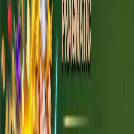
➡️ Promo berlaku untuk SEMUA MEMBER
➡️ Berlaku hanya untuk GAME PRAGMATIC SLOT
➡️ Spin gratis otomatis masuk setelah deposit
berhasil
➡️ Klaim dengan memilih jenis promo saat isi
form deposit:
✅ BONUS 17✘ SPIN GRATIS PRAGMATIC – TO 5X