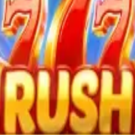
ng stabil dan aman. Setiap member bisa masuk dengan
an setiap transaksi deposit dan penarikan berlangsun
 Harian
esmi, dari lokal hingga internasional. Selain itu, situs i
 ini, peluang menang semakin tinggi dan strategi berm
Setiap Member