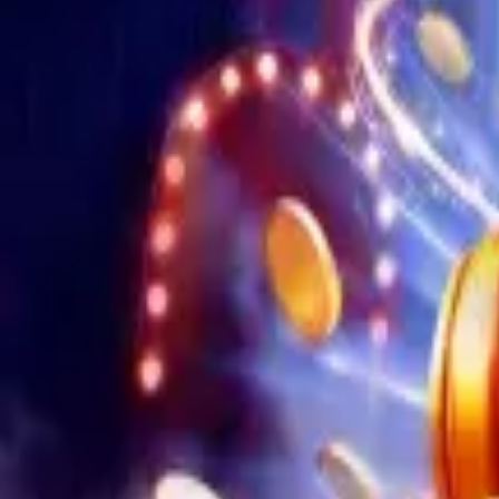
Login Mudah & Akses Aman
Keunggulan TOTOPEDIA terletak pada akses login ya
maupun smartphone. Sistem keamanan modern memastik
tanpa khawatir.
Pasaran Togel Lengkap & Prediksi
TOTOPEDIA menyediakan berbagai
pasaran togel
4D r
panduan pemain dalam memilih angka. Dengan informasi
Layanan Premium 24 Jam untuk 