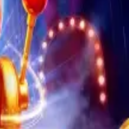
 cepat menggunakan perangkat apa pun, baik PC
g lancar, sehingga pemain dapat fokus bermain
ni menghadirkan prediksi harian akurat yang menjadi
ain bisa lebih maksimal.