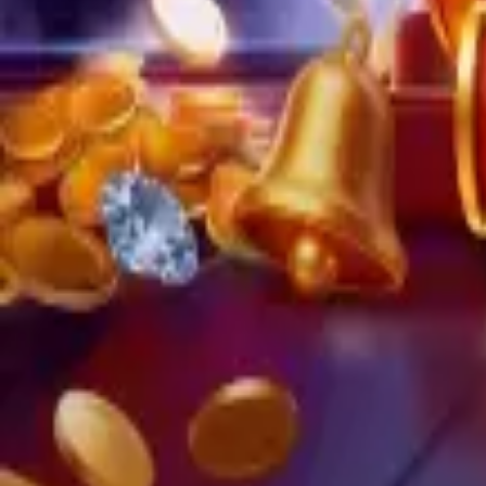
TOTOPEDIA juga menghadirkan layanan customer servi
hingga tips bermain, semua bisa diakses dengan mu
dan keamanan.
TOTOPEDIA, Bandar Togel Online
Dengan kombinasi login mudah, pasaran lengkap, pred
di Indonesia. Semua keunggulan ini menjadikannya des
Lihat Semua
home
explore