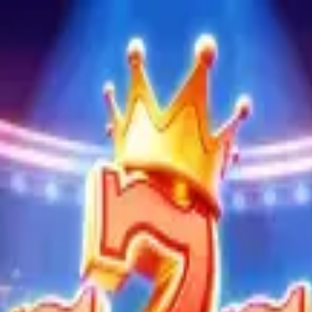
Togel Online & Situs Toto
ru yang Terpercaya
D terbaru yang menawarkan pengalaman bermain aman d
cepat dan mudah, tanpa kendala, sehingga bisa langsun