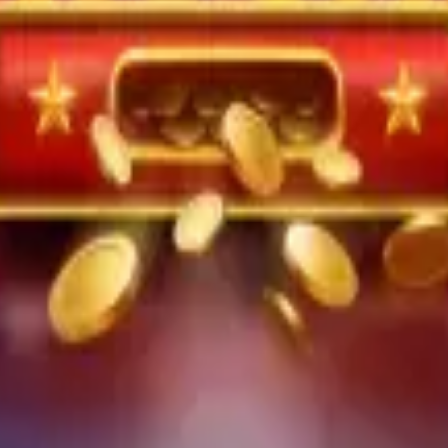
ce 24 jam yang siap membantu semua kebutuhan pemain.
dah. Layanan premium ini menjadikan TOTOPEDIA pili
 Terpercaya
iksi harian akurat, dan layanan premium, TOTOPEDIA s
tinasi terbaik bagi para pecinta togel yang ingin berm