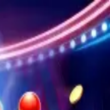
 Togel Online 4D Terbaru
an nyaman. Dengan reputasi terpercaya, pemain dapat
g menikmati berbagai pasaran togel populer setiap