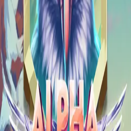
penarikan berlangsung lancar, sehingga pemain
dapat fokus bermain tanpa khawatir.
Pasaran Togel Lengkap &
Prediksi Harian
TOTOPEDIA menyediakan berbagai
pasaran togel
4D
resmi, dari lokal hingga internasional. Selain itu, situs
ini menghadirkan prediksi harian akurat yang menjadi
panduan pemain dalam memilih angka. Dengan
informasi ini, peluang menang semakin tinggi dan
strategi bermain bisa lebih maksimal.
Layanan Premium 24 Jam untuk
Setiap Member