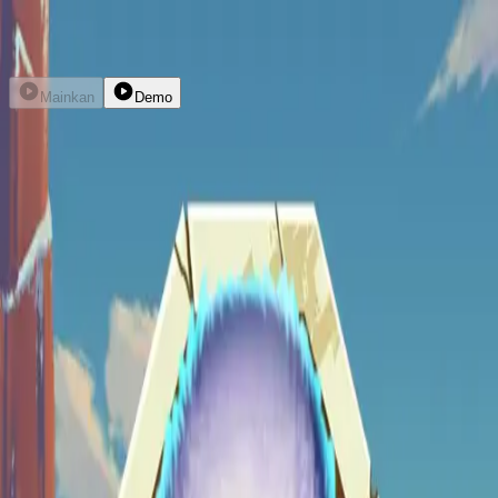
Daftar
Masuk
Mainkan
Demo
Alpha Eagle
hacksaw
kembali
TOTOPEDIA | Login
Bandar Togel Online &
Situs Toto Togel Online
4D Terbaru
TOTOPEDIA, Situs Togel 4D