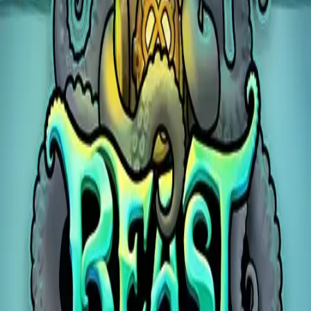
penarikan berlangsung lancar, sehingga pemain
dapat fokus bermain tanpa khawatir.
Pasaran Togel Lengkap &
Prediksi Harian
TOTOPEDIA menyediakan berbagai
pasaran togel
4D
resmi, dari lokal hingga internasional. Selain itu, situs
ini menghadirkan prediksi harian akurat yang menjadi
panduan pemain dalam memilih angka. Dengan
informasi ini, peluang menang semakin tinggi dan
strategi bermain bisa lebih maksimal.
Layanan Premium 24 Jam untuk
Setiap Member