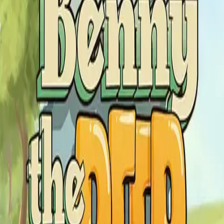
penarikan berlangsung lancar, sehingga pemain
dapat fokus bermain tanpa khawatir.
Pasaran Togel Lengkap &
Prediksi Harian
TOTOPEDIA menyediakan berbagai
pasaran togel
4D
resmi, dari lokal hingga internasional. Selain itu, situs
ini menghadirkan prediksi harian akurat yang menjadi
panduan pemain dalam memilih angka. Dengan
informasi ini, peluang menang semakin tinggi dan
strategi bermain bisa lebih maksimal.
Layanan Premium 24 Jam untuk
Setiap Member