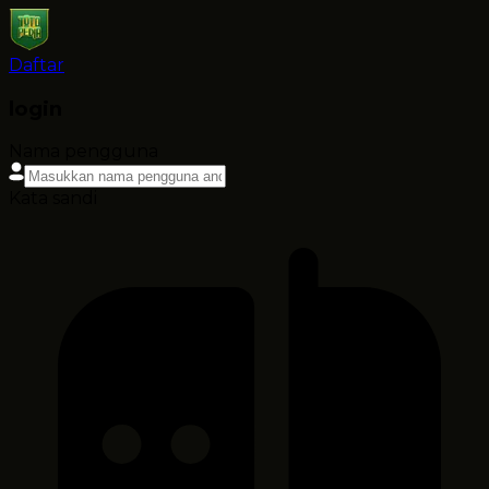
Daftar
login
Nama pengguna
Kata sandi