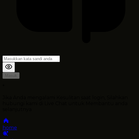
Masuk
*
Jika Anda mengalami Kesulitan saat login, Silahkan
hubungi kami di Live Chat untuk Membantu anda
selanjutnya
home