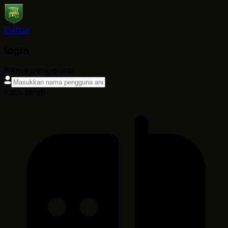
Daftar
login
Nama pengguna
Kata sandi