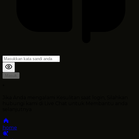
Masuk
*
Jika Anda mengalami Kesulitan saat login, Silahkan
hubungi kami di Live Chat untuk Membantu anda
selanjutnya
home