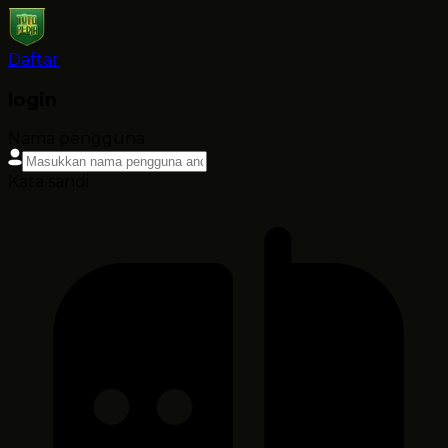
Daftar
login
Nama pengguna
Kata sandi