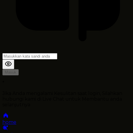
Masuk
*
Jika Anda mengalami Kesulitan saat login, Silahkan
hubungi kami di Live Chat untuk Membantu anda
selanjutnya
home