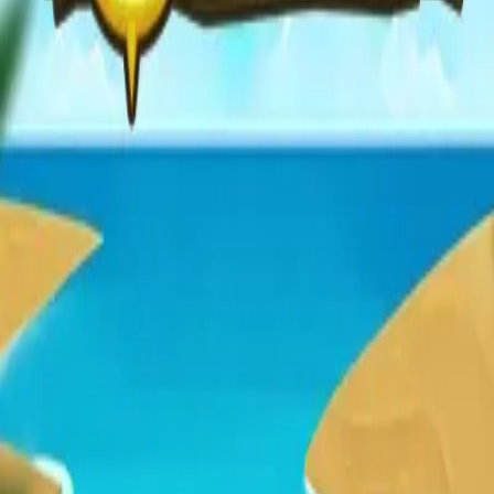
TOTOPEDIA juga menghadirkan layanan customer
service 24 jam yang siap membantu semua
kebutuhan pemain. Mulai dari kendala login,
informasi pasaran, hingga tips bermain, semua bisa
diakses dengan mudah. Layanan premium ini
menjadikan TOTOPEDIA pilihan utama bagi pemain
yang mengutamakan kenyamanan dan keamanan.
TOTOPEDIA, Bandar Togel
Online Terpercaya
Dengan kombinasi login mudah, pasaran lengkap,
prediksi harian akurat, dan layanan premium,
TOTOPEDIA semakin dikenal sebagai bandar
togel
online terpercaya
di Indonesia. Semua keunggulan ini
menjadikannya destinasi terbaik bagi para pecinta
togel yang ingin bermain aman, nyaman, dan