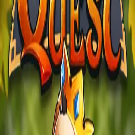
Terbaru yang Terpercaya
TOTOPEDIA
hadir sebagai situs toto togel online 4D
terbaru yang menawarkan pengalaman bermain
aman dan nyaman. Dengan reputasi terpercaya,
pemain dapat melakukan login ke bandar togel
online resmi dengan cepat dan mudah, tanpa
kendala, sehingga bisa langsung menikmati berbagai
pasaran togel populer setiap hari.
Login Mudah & Akses Aman
Keunggulan TOTOPEDIA terletak pada akses login
yang stabil dan aman. Setiap member bisa masuk
dengan cepat menggunakan perangkat apa pun,
baik PC maupun smartphone. Sistem keamanan
modern memastikan setiap transaksi deposit dan