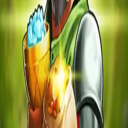
TOTOPEDIA juga menghadirkan layanan customer
service 24 jam yang siap membantu semua
kebutuhan pemain. Mulai dari kendala login,
informasi pasaran, hingga tips bermain, semua bisa
diakses dengan mudah. Layanan premium ini
menjadikan TOTOPEDIA pilihan utama bagi pemain
yang mengutamakan kenyamanan dan keamanan.
TOTOPEDIA, Bandar Togel
Online Terpercaya
Dengan kombinasi login mudah, pasaran lengkap,
prediksi harian akurat, dan layanan premium,
TOTOPEDIA semakin dikenal sebagai bandar
togel
online terpercaya
di Indonesia. Semua keunggulan ini
menjadikannya destinasi terbaik bagi para pecinta
togel yang ingin bermain aman, nyaman, dan