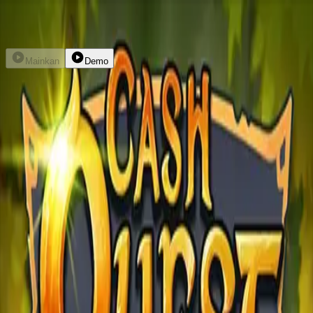
Daftar
Masuk
Mainkan
Demo
Cash Quest
hacksaw
kembali
TOTOPEDIA | Login
Bandar Togel Online &
Situs Toto Togel Online
4D Terbaru
TOTOPEDIA, Situs Togel 4D