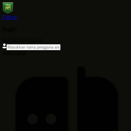
Daftar
login
Nama pengguna
Kata sandi