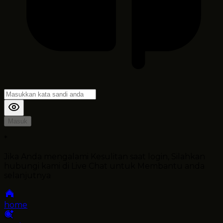
Masuk
*
Jika Anda mengalami Kesulitan saat login, Silahkan
hubungi kami di Live Chat untuk Membantu anda
selanjutnya
home