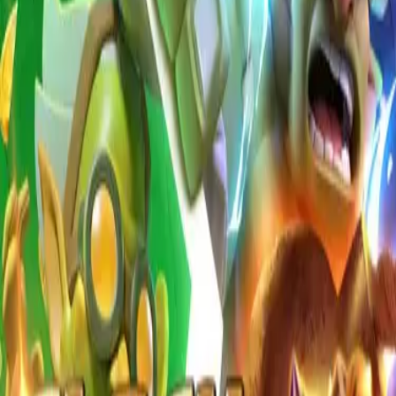
Terbaru yang Terpercaya
TOTOPEDIA
hadir sebagai situs toto togel online 4D
terbaru yang menawarkan pengalaman bermain
aman dan nyaman. Dengan reputasi terpercaya,
pemain dapat melakukan login ke bandar togel
online resmi dengan cepat dan mudah, tanpa
kendala, sehingga bisa langsung menikmati berbagai
pasaran togel populer setiap hari.
Login Mudah & Akses Aman
Keunggulan TOTOPEDIA terletak pada akses login
yang stabil dan aman. Setiap member bisa masuk
dengan cepat menggunakan perangkat apa pun,
baik PC maupun smartphone. Sistem keamanan
modern memastikan setiap transaksi deposit dan