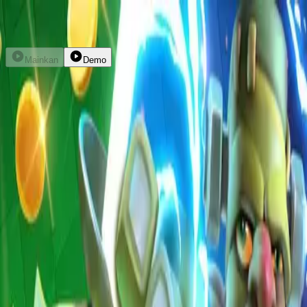
Daftar
Masuk
Mainkan
Demo
Clash of Clans Super Mines SUPER RICH
supercell
kembali
TOTOPEDIA | Login
Bandar Togel Online &
Situs Toto Togel Online
4D Terbaru
TOTOPEDIA, Situs Togel 4D