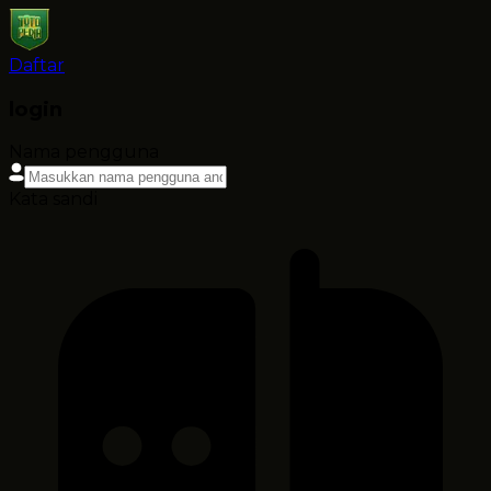
Daftar
login
Nama pengguna
Kata sandi