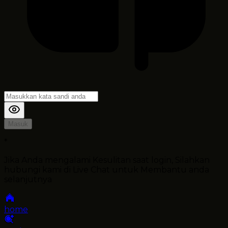
Masuk
*
Jika Anda mengalami Kesulitan saat login, Silahkan
hubungi kami di Live Chat untuk Membantu anda
selanjutnya
home