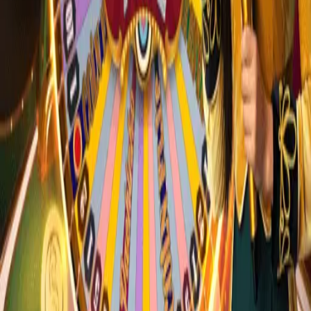
TOTOPEDIA juga menghadirkan layanan customer
service 24 jam yang siap membantu semua
kebutuhan pemain. Mulai dari kendala login,
informasi pasaran, hingga tips bermain, semua bisa
diakses dengan mudah. Layanan premium ini
menjadikan TOTOPEDIA pilihan utama bagi pemain
yang mengutamakan kenyamanan dan keamanan.
TOTOPEDIA, Bandar Togel
Online Terpercaya
Dengan kombinasi login mudah, pasaran lengkap,
prediksi harian akurat, dan layanan premium,
TOTOPEDIA semakin dikenal sebagai bandar
togel
online terpercaya
di Indonesia. Semua keunggulan ini
menjadikannya destinasi terbaik bagi para pecinta
togel yang ingin bermain aman, nyaman, dan