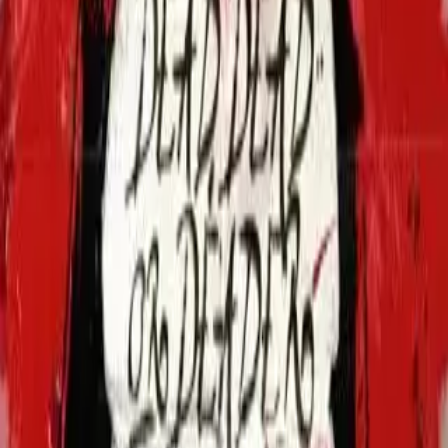
TOTOPEDIA juga menghadirkan layanan customer
service 24 jam yang siap membantu semua
kebutuhan pemain. Mulai dari kendala login,
informasi pasaran, hingga tips bermain, semua bisa
diakses dengan mudah. Layanan premium ini
menjadikan TOTOPEDIA pilihan utama bagi pemain
yang mengutamakan kenyamanan dan keamanan.
TOTOPEDIA, Bandar Togel
Online Terpercaya
Dengan kombinasi login mudah, pasaran lengkap,
prediksi harian akurat, dan layanan premium,
TOTOPEDIA semakin dikenal sebagai bandar
togel
online terpercaya
di Indonesia. Semua keunggulan ini
menjadikannya destinasi terbaik bagi para pecinta
togel yang ingin bermain aman, nyaman, dan