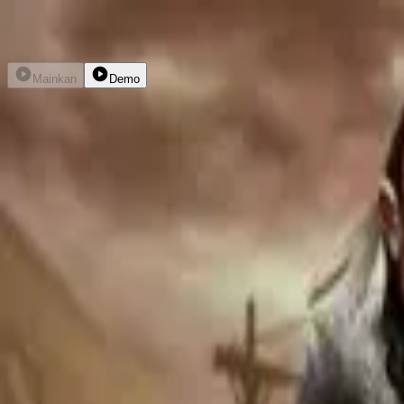
Daftar
Masuk
Mainkan
Demo
Deadwood xNudge
nolimitcity
kembali
TOTOPEDIA | Login Bandar 
TOTOPEDIA, Situs Togel 4D Terba
TOTOPEDIA
hadir sebagai situs toto togel online 4
melakukan login ke bandar togel online resmi dengan 
hari.