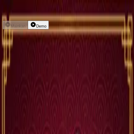
Daftar
Masuk
Mainkan
Demo
Dragon Bonus Baccarat
pragmatic
kembali
TOTOPEDIA | Login
Bandar Togel Online &
Situs Toto Togel Online
4D Terbaru
TOTOPEDIA, Situs Togel 4D