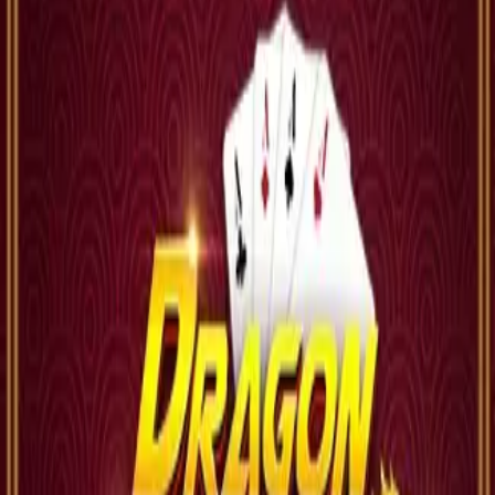
Terbaru yang Terpercaya
TOTOPEDIA
hadir sebagai situs toto togel online 4D
terbaru yang menawarkan pengalaman bermain
aman dan nyaman. Dengan reputasi terpercaya,
pemain dapat melakukan login ke bandar togel
online resmi dengan cepat dan mudah, tanpa
kendala, sehingga bisa langsung menikmati berbagai
pasaran togel populer setiap hari.
Login Mudah & Akses Aman
Keunggulan TOTOPEDIA terletak pada akses login
yang stabil dan aman. Setiap member bisa masuk
dengan cepat menggunakan perangkat apa pun,
baik PC maupun smartphone. Sistem keamanan
modern memastikan setiap transaksi deposit dan