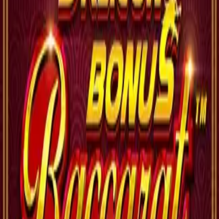
penarikan berlangsung lancar, sehingga pemain
dapat fokus bermain tanpa khawatir.
Pasaran Togel Lengkap &
Prediksi Harian
TOTOPEDIA menyediakan berbagai
pasaran togel
4D
resmi, dari lokal hingga internasional. Selain itu, situs
ini menghadirkan prediksi harian akurat yang menjadi
panduan pemain dalam memilih angka. Dengan
informasi ini, peluang menang semakin tinggi dan
strategi bermain bisa lebih maksimal.
Layanan Premium 24 Jam untuk
Setiap Member