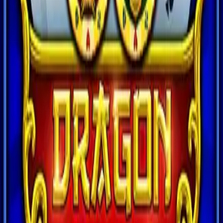
penarikan berlangsung lancar, sehingga pemain
dapat fokus bermain tanpa khawatir.
Pasaran Togel Lengkap &
Prediksi Harian
TOTOPEDIA menyediakan berbagai
pasaran togel
4D
resmi, dari lokal hingga internasional. Selain itu, situs
ini menghadirkan prediksi harian akurat yang menjadi
panduan pemain dalam memilih angka. Dengan
informasi ini, peluang menang semakin tinggi dan
strategi bermain bisa lebih maksimal.
Layanan Premium 24 Jam untuk
Setiap Member