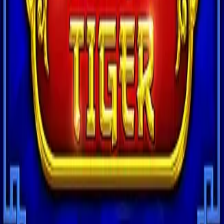
TOTOPEDIA juga menghadirkan layanan customer
service 24 jam yang siap membantu semua
kebutuhan pemain. Mulai dari kendala login,
informasi pasaran, hingga tips bermain, semua bisa
diakses dengan mudah. Layanan premium ini
menjadikan TOTOPEDIA pilihan utama bagi pemain
yang mengutamakan kenyamanan dan keamanan.
TOTOPEDIA, Bandar Togel
Online Terpercaya
Dengan kombinasi login mudah, pasaran lengkap,
prediksi harian akurat, dan layanan premium,
TOTOPEDIA semakin dikenal sebagai bandar
togel
online terpercaya
di Indonesia. Semua keunggulan ini
menjadikannya destinasi terbaik bagi para pecinta
togel yang ingin bermain aman, nyaman, dan