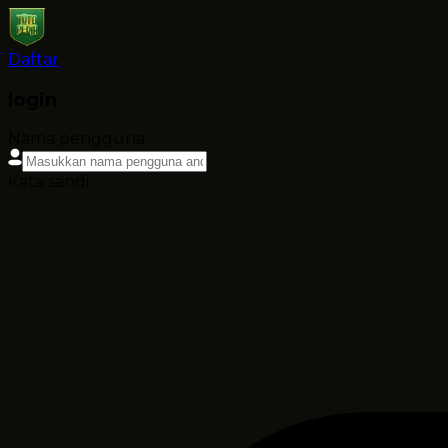
Daftar
login
Nama pengguna
Kata sandi