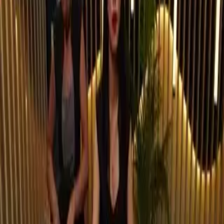
Terbaru yang Terpercaya
TOTOPEDIA
hadir sebagai situs toto togel online 4D
terbaru yang menawarkan pengalaman bermain
aman dan nyaman. Dengan reputasi terpercaya,
pemain dapat melakukan login ke bandar togel
online resmi dengan cepat dan mudah, tanpa
kendala, sehingga bisa langsung menikmati berbagai
pasaran togel populer setiap hari.
Login Mudah & Akses Aman
Keunggulan TOTOPEDIA terletak pada akses login
yang stabil dan aman. Setiap member bisa masuk
dengan cepat menggunakan perangkat apa pun,
baik PC maupun smartphone. Sistem keamanan
modern memastikan setiap transaksi deposit dan