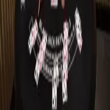
TOTOPEDIA juga menghadirkan layanan customer
service 24 jam yang siap membantu semua
kebutuhan pemain. Mulai dari kendala login,
informasi pasaran, hingga tips bermain, semua bisa
diakses dengan mudah. Layanan premium ini
menjadikan TOTOPEDIA pilihan utama bagi pemain
yang mengutamakan kenyamanan dan keamanan.
TOTOPEDIA, Bandar Togel
Online Terpercaya
Dengan kombinasi login mudah, pasaran lengkap,
prediksi harian akurat, dan layanan premium,
TOTOPEDIA semakin dikenal sebagai bandar
togel
online terpercaya
di Indonesia. Semua keunggulan ini
menjadikannya destinasi terbaik bagi para pecinta
togel yang ingin bermain aman, nyaman, dan