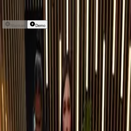
Daftar
Masuk
Mainkan
Demo
Dynasty Classic Blackjack 5
evolutiongaming
kembali
TOTOPEDIA | Login
Bandar Togel Online &
Situs Toto Togel Online
4D Terbaru
TOTOPEDIA, Situs Togel 4D