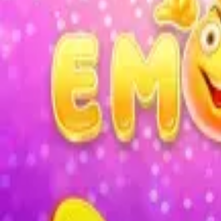
TOTOPEDIA juga menghadirkan layanan customer servi
hingga tips bermain, semua bisa diakses dengan mu
dan keamanan.
TOTOPEDIA, Bandar Togel Online
Dengan kombinasi login mudah, pasaran lengkap, pred
di Indonesia. Semua keunggulan ini menjadikannya des
Lihat Semua
home
explore