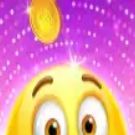
Togel Online & Situs Toto
ru yang Terpercaya
D terbaru yang menawarkan pengalaman bermain aman d
cepat dan mudah, tanpa kendala, sehingga bisa langsun