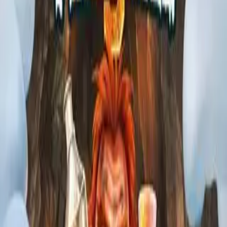
Terbaru yang Terpercaya
TOTOPEDIA
hadir sebagai situs toto togel online 4D
terbaru yang menawarkan pengalaman bermain
aman dan nyaman. Dengan reputasi terpercaya,
pemain dapat melakukan login ke bandar togel
online resmi dengan cepat dan mudah, tanpa
kendala, sehingga bisa langsung menikmati berbagai
pasaran togel populer setiap hari.
Login Mudah & Akses Aman
Keunggulan TOTOPEDIA terletak pada akses login
yang stabil dan aman. Setiap member bisa masuk
dengan cepat menggunakan perangkat apa pun,
baik PC maupun smartphone. Sistem keamanan
modern memastikan setiap transaksi deposit dan