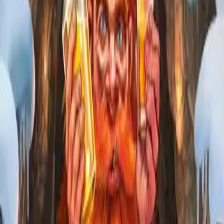
penarikan berlangsung lancar, sehingga pemain
dapat fokus bermain tanpa khawatir.
Pasaran Togel Lengkap &
Prediksi Harian
TOTOPEDIA menyediakan berbagai
pasaran togel
4D
resmi, dari lokal hingga internasional. Selain itu, situs
ini menghadirkan prediksi harian akurat yang menjadi
panduan pemain dalam memilih angka. Dengan
informasi ini, peluang menang semakin tinggi dan
strategi bermain bisa lebih maksimal.
Layanan Premium 24 Jam untuk
Setiap Member