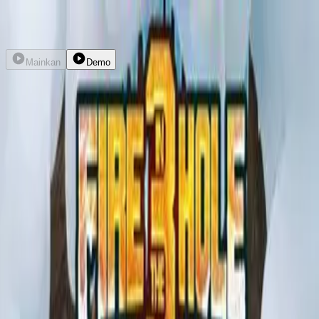
Daftar
Masuk
Mainkan
Demo
Fire in the Hole 3
nolimitcity
kembali
TOTOPEDIA | Login
Bandar Togel Online &
Situs Toto Togel Online
4D Terbaru
TOTOPEDIA, Situs Togel 4D