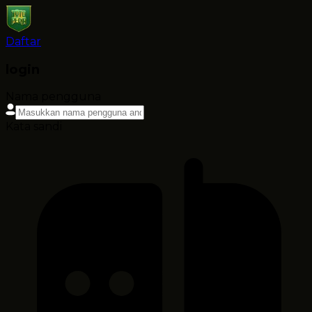
Daftar
login
Nama pengguna
Kata sandi