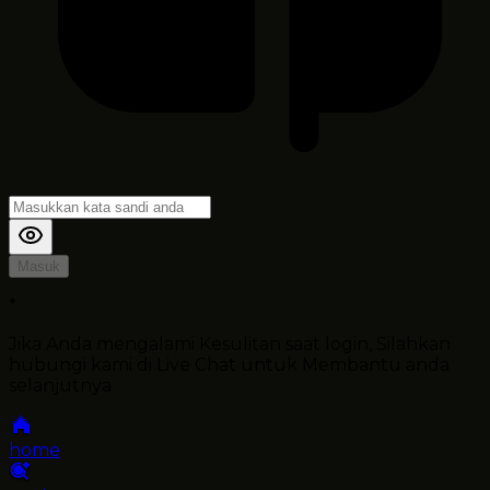
Masuk
*
Jika Anda mengalami Kesulitan saat login, Silahkan
hubungi kami di Live Chat untuk Membantu anda
selanjutnya
home