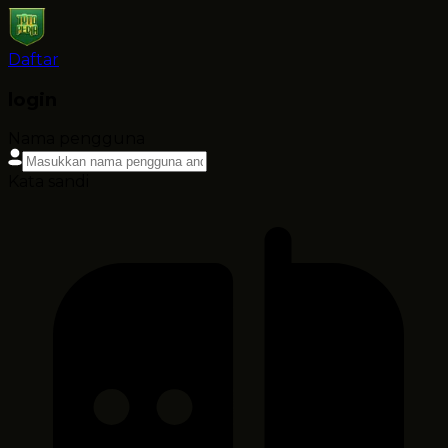
Daftar
login
Nama pengguna
Kata sandi