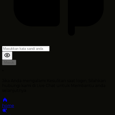
Masuk
*
Jika Anda mengalami Kesulitan saat login, Silahkan
hubungi kami di Live Chat untuk Membantu anda
selanjutnya
home