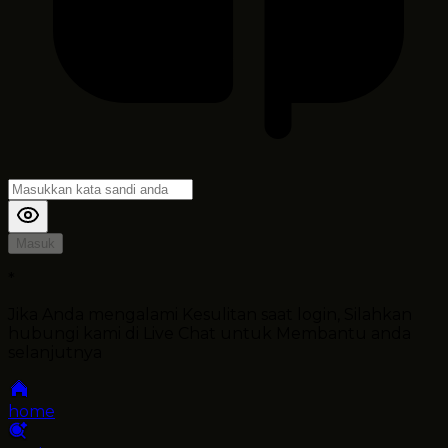
Masuk
*
Jika Anda mengalami Kesulitan saat login, Silahkan
hubungi kami di Live Chat untuk Membantu anda
selanjutnya
home