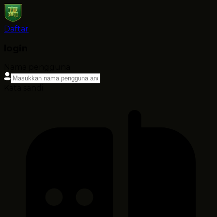
Daftar
login
Nama pengguna
Kata sandi