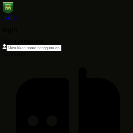
Daftar
login
Nama pengguna
Kata sandi