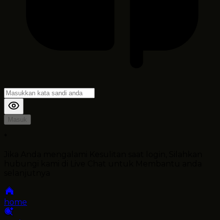
Masuk
*
Jika Anda mengalami Kesulitan saat login, Silahkan
hubungi kami di Live Chat untuk Membantu anda
selanjutnya
home