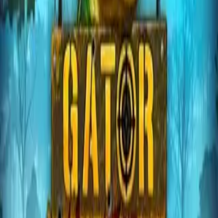
penarikan berlangsung lancar, sehingga pemain
dapat fokus bermain tanpa khawatir.
Pasaran Togel Lengkap &
Prediksi Harian
TOTOPEDIA menyediakan berbagai
pasaran togel
4D
resmi, dari lokal hingga internasional. Selain itu, situs
ini menghadirkan prediksi harian akurat yang menjadi
panduan pemain dalam memilih angka. Dengan
informasi ini, peluang menang semakin tinggi dan
strategi bermain bisa lebih maksimal.
Layanan Premium 24 Jam untuk
Setiap Member