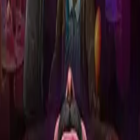
penarikan berlangsung lancar, sehingga pemain
dapat fokus bermain tanpa khawatir.
Pasaran Togel Lengkap &
Prediksi Harian
TOTOPEDIA menyediakan berbagai
pasaran togel
4D
resmi, dari lokal hingga internasional. Selain itu, situs
ini menghadirkan prediksi harian akurat yang menjadi
panduan pemain dalam memilih angka. Dengan
informasi ini, peluang menang semakin tinggi dan
strategi bermain bisa lebih maksimal.
Layanan Premium 24 Jam untuk
Setiap Member