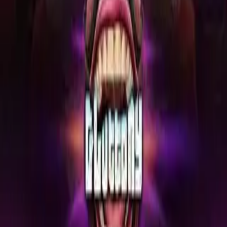
TOTOPEDIA juga menghadirkan layanan customer
service 24 jam yang siap membantu semua
kebutuhan pemain. Mulai dari kendala login,
informasi pasaran, hingga tips bermain, semua bisa
diakses dengan mudah. Layanan premium ini
menjadikan TOTOPEDIA pilihan utama bagi pemain
yang mengutamakan kenyamanan dan keamanan.
TOTOPEDIA, Bandar Togel
Online Terpercaya
Dengan kombinasi login mudah, pasaran lengkap,
prediksi harian akurat, dan layanan premium,
TOTOPEDIA semakin dikenal sebagai bandar
togel
online terpercaya
di Indonesia. Semua keunggulan ini
menjadikannya destinasi terbaik bagi para pecinta
togel yang ingin bermain aman, nyaman, dan