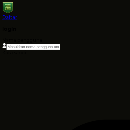
Daftar
login
Nama pengguna
Kata sandi