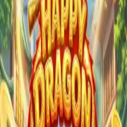
TOTOPEDIA juga menghadirkan layanan customer
service 24 jam yang siap membantu semua
kebutuhan pemain. Mulai dari kendala login,
informasi pasaran, hingga tips bermain, semua bisa
diakses dengan mudah. Layanan premium ini
menjadikan TOTOPEDIA pilihan utama bagi pemain
yang mengutamakan kenyamanan dan keamanan.
TOTOPEDIA, Bandar Togel
Online Terpercaya
Dengan kombinasi login mudah, pasaran lengkap,
prediksi harian akurat, dan layanan premium,
TOTOPEDIA semakin dikenal sebagai bandar
togel
online terpercaya
di Indonesia. Semua keunggulan ini
menjadikannya destinasi terbaik bagi para pecinta
togel yang ingin bermain aman, nyaman, dan