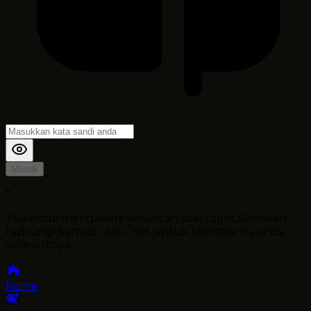
Masuk
*
Jika Anda mengalami Kesulitan saat login, Silahkan
hubungi kami di Live Chat untuk Membantu anda
selanjutnya
home