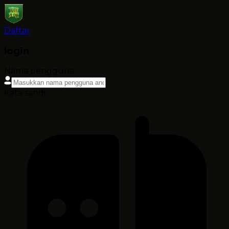
Daftar
login
Nama pengguna
Kata sandi