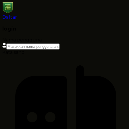
Daftar
login
Nama pengguna
Kata sandi