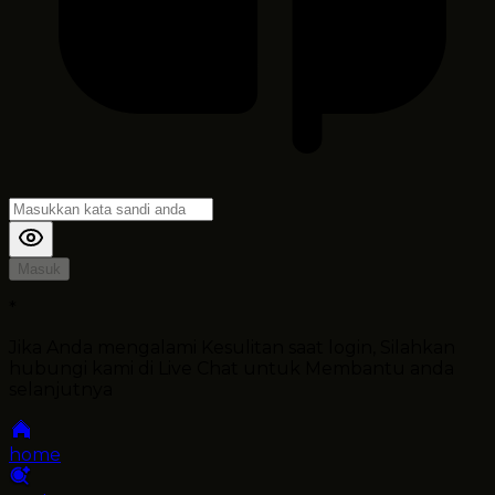
Masuk
*
Jika Anda mengalami Kesulitan saat login, Silahkan
hubungi kami di Live Chat untuk Membantu anda
selanjutnya
home