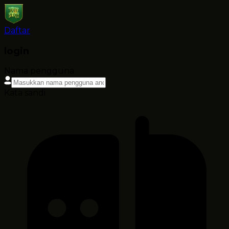
Daftar
login
Nama pengguna
Kata sandi