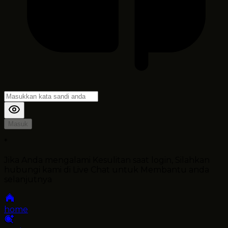
Masuk
*
Jika Anda mengalami Kesulitan saat login, Silahkan
hubungi kami di Live Chat untuk Membantu anda
selanjutnya
home