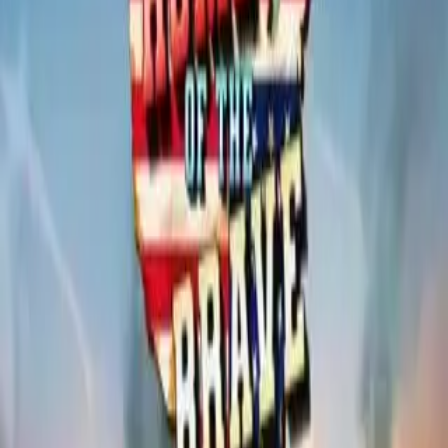
Terbaru yang Terpercaya
TOTOPEDIA
hadir sebagai situs toto togel online 4D
terbaru yang menawarkan pengalaman bermain
aman dan nyaman. Dengan reputasi terpercaya,
pemain dapat melakukan login ke bandar togel
online resmi dengan cepat dan mudah, tanpa
kendala, sehingga bisa langsung menikmati berbagai
pasaran togel populer setiap hari.
Login Mudah & Akses Aman
Keunggulan TOTOPEDIA terletak pada akses login
yang stabil dan aman. Setiap member bisa masuk
dengan cepat menggunakan perangkat apa pun,
baik PC maupun smartphone. Sistem keamanan
modern memastikan setiap transaksi deposit dan