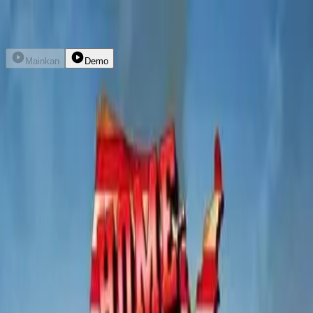
Daftar
Masuk
Mainkan
Demo
Home of the Brave
nolimitcity
kembali
TOTOPEDIA | Login
Bandar Togel Online &
Situs Toto Togel Online
4D Terbaru
TOTOPEDIA, Situs Togel 4D