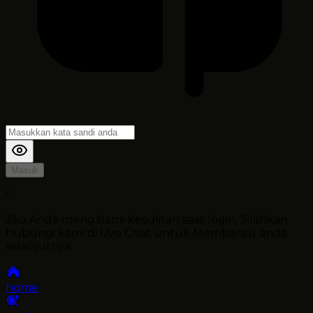
Masuk
*
Jika Anda mengalami Kesulitan saat login, Silahkan
hubungi kami di Live Chat untuk Membantu anda
selanjutnya
home