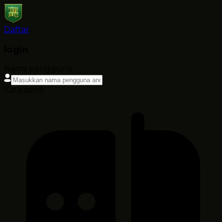
Daftar
login
Nama pengguna
Kata sandi